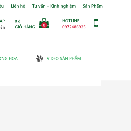
ệu
Liên hệ
Tư vấn – Kinh nghiệm
Sản Phẩm
HOTLINE
ẬP
0
₫
0
GIỎ HÀNG
0972486925
oản
ỜNG HOA
VIDEO SẢN PHẨM