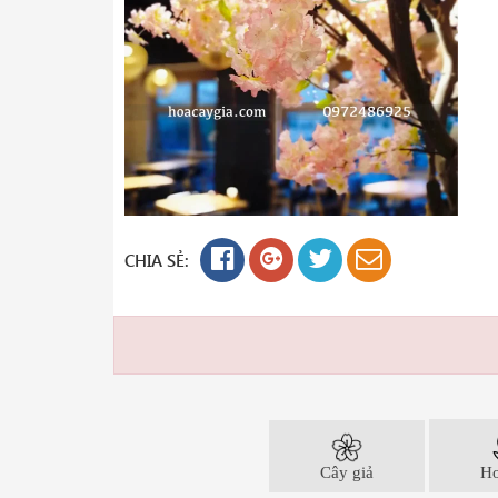
CHIA SẺ:
Cây giả
Ho