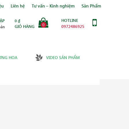
ệu
Liên hệ
Tư vấn – Kinh nghiệm
Sản Phẩm
HOTLINE
ẬP
0
₫
0
GIỎ HÀNG
0972486925
oản
ỜNG HOA
VIDEO SẢN PHẨM