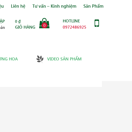
ệu
Liên hệ
Tư vấn – Kinh nghiệm
Sản Phẩm
HOTLINE
ẬP
0
₫
0
GIỎ HÀNG
0972486925
oản
ỜNG HOA
VIDEO SẢN PHẨM