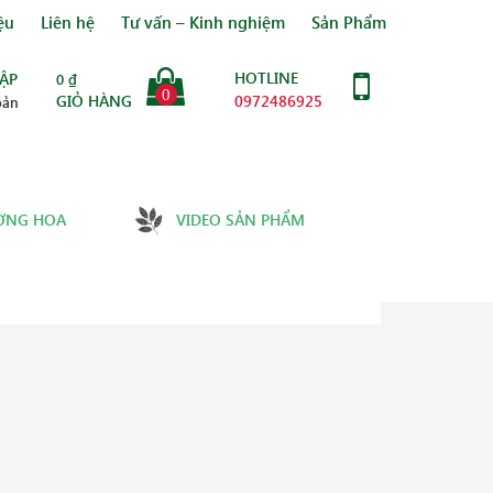
ệu
Liên hệ
Tư vấn – Kinh nghiệm
Sản Phẩm
HOTLINE
ẬP
0
₫
0
GIỎ HÀNG
0972486925
oản
ỜNG HOA
VIDEO SẢN PHẨM