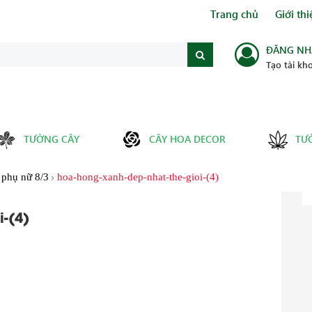
Trang chủ
Giới thi
ĐĂNG NH
Tạo tài kh
TƯỜNG CÂY
CÂY HOA DECOR
TƯ
 phụ nữ 8/3
hoa-hong-xanh-dep-nhat-the-gioi-(4)
-(4)