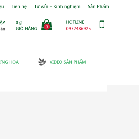
ệu
Liên hệ
Tư vấn – Kinh nghiệm
Sản Phẩm
HOTLINE
ẬP
0
₫
0
GIỎ HÀNG
0972486925
oản
ỜNG HOA
VIDEO SẢN PHẨM