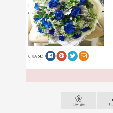
CHIA SẺ:
Cây giả
Ho