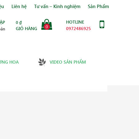
ệu
Liên hệ
Tư vấn – Kinh nghiệm
Sản Phẩm
HOTLINE
ẬP
0
₫
0
GIỎ HÀNG
0972486925
oản
ỜNG HOA
VIDEO SẢN PHẨM