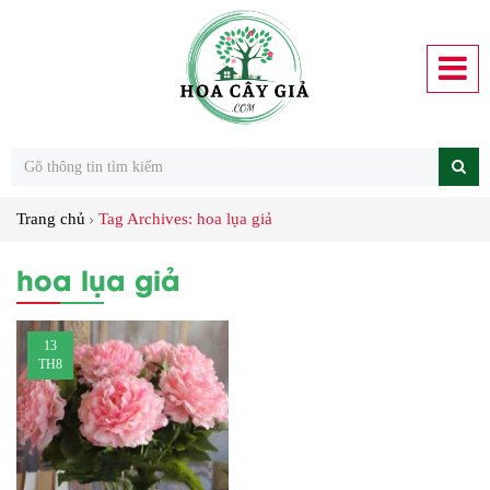
Trang chủ
Tag Archives: hoa lụa giả
hoa lụa giả
13
TH8