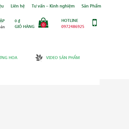
ệu
Liên hệ
Tư vấn – Kinh nghiệm
Sản Phẩm
HOTLINE
ẬP
0
₫
0
GIỎ HÀNG
0972486925
oản
ỜNG HOA
VIDEO SẢN PHẨM