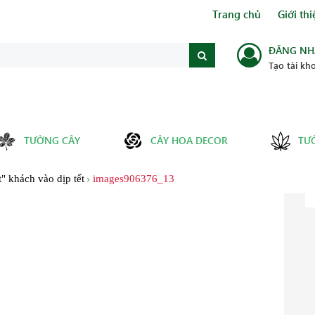
Trang chủ
Giới thi
ĐĂNG NH
Tạo tài kh
TƯỜNG CÂY
CÂY HOA DECOR
TƯ
" khách vào dịp tết
images906376_13