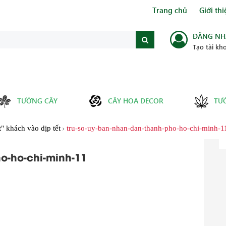
Trang chủ
Giới thi
ĐĂNG NH
Tạo tài kh
TƯỜNG CÂY
CÂY HOA DECOR
TƯ
" khách vào dịp tết
tru-so-uy-ban-nhan-dan-thanh-pho-ho-chi-minh-1
o-ho-chi-minh-11