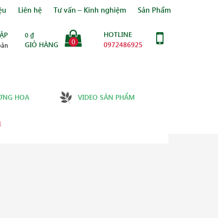
ệu
Liên hệ
Tư vấn – Kinh nghiệm
Sản Phẩm
HOTLINE
ẬP
0
₫
0
GIỎ HÀNG
0972486925
oản
ỜNG HOA
VIDEO SẢN PHẨM
1