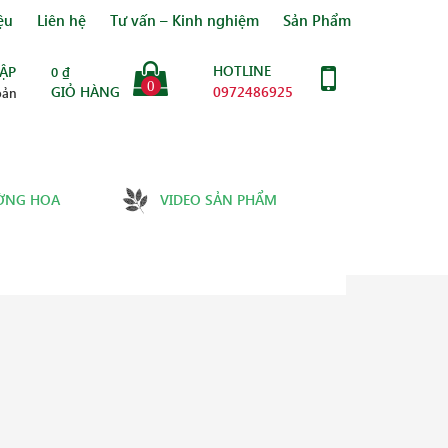
ệu
Liên hệ
Tư vấn – Kinh nghiệm
Sản Phẩm
HOTLINE
ẬP
0
₫
0
GIỎ HÀNG
0972486925
oản
ỜNG HOA
VIDEO SẢN PHẨM