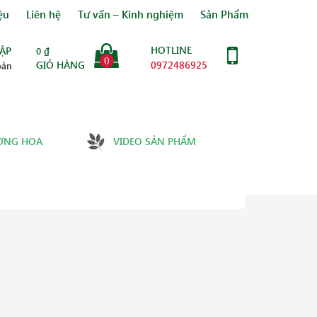
ệu
Liên hệ
Tư vấn – Kinh nghiệm
Sản Phẩm
HOTLINE
ẬP
0
₫
0
GIỎ HÀNG
0972486925
oản
ỜNG HOA
VIDEO SẢN PHẨM