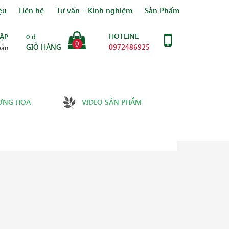
ệu
Liên hệ
Tư vấn – Kinh nghiệm
Sản Phẩm
HOTLINE
ẬP
0
₫
0
GIỎ HÀNG
0972486925
oản
ỜNG HOA
VIDEO SẢN PHẨM