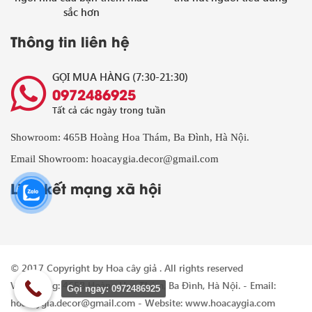
sắc hơn
Thông tin liên hệ
GỌI MUA HÀNG (7:30-21:30)
0972486925
Tất cả các ngày trong tuần
Showroom: 465B Hoàng Hoa Thám, Ba Đình, Hà Nội.
Email Showroom: hoacaygia.decor@gmail.com
Liên kết mạng xã hội
© 2017 Copyright by
Hoa cây giả
. All rights reserved
Văn phòng: 465B Hoàng Hoa Thám, Ba Đình, Hà Nội. - Email:
Gọi ngay: 0972486925
hoacaygia.decor@gmail.com - Website: www.hoacaygia.com