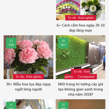
Tư vấn - Kinh nghiệm
6+ Cách cắm hoa ngày 20-10
đẹp lãng mạn
13
19
TH8
TH7
Tư vấn - Kinh
Tư vấn - Kinh nghiệm
nghiệm
Uncategorized
30+ Mẫu hoa lụa đẹp ngay
Mốt trang trí tường cây giả
ngất lòng người
tạo không gian xanh trong
nhà năm 2018?
6
21