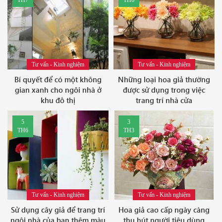
TH7
TH6
Tư vấn - Kinh nghiệm
Tư vấn - Kinh nghiệm
Bí quyết để có một không
Những loại hoa giả thường
gian xanh cho ngôi nhà ở
được sử dụng trong việc
khu đô thị
trang trí nhà cửa
5
3
TH6
TH3
Tư vấn - Kinh nghiệm
Tư vấn - Kinh nghiệm
Sử dụng cây giả để trang trí
Hoa giả cao cấp ngày càng
ngôi nhà của bạn thêm màu
thu hút người tiêu dùng