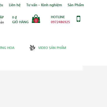
ệu
Liên hệ
Tư vấn – Kinh nghiệm
Sản Phẩm
HOTLINE
ẬP
0
₫
0
GIỎ HÀNG
0972486925
oản
ỜNG HOA
VIDEO SẢN PHẨM