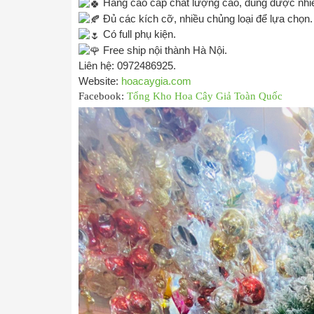
Hàng cao cấp chất lượng cao, dùng được nhi
Đủ các kích cỡ, nhiều chủng loại để lựa chọn.
Có full phụ kiện.
Free ship nội thành Hà Nội.
Liên hệ: 0972486925.
Website:
hoacaygia.com
Facebook:
Tổng Kho Hoa Cây Giả Toàn Quốc