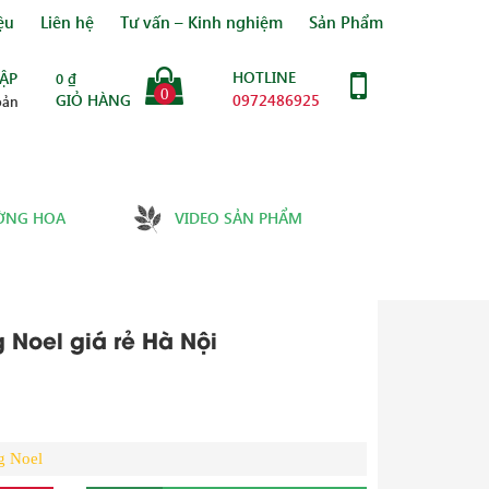
ệu
Liên hệ
Tư vấn – Kinh nghiệm
Sản Phẩm
HOTLINE
ẬP
0
₫
0
GIỎ HÀNG
0972486925
oản
ỜNG HOA
VIDEO SẢN PHẨM
 Noel giá rẻ Hà Nội
g Noel