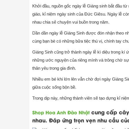
Khởi đầu, nguồn gốc ngày lễ Giáng sinh bắt đầu từ
giáo, kỉ niệm ngày sinh của Đức Giêsu.
Ngày lễ cò
nhau chia sẻ chuyện vui buồn trong năm.
Dần dần ngày lễ Giáng Sinh được đón nhận theo nh
cùng bạn bè có những bữa tiệc thú vị, chính tay chu
Giáng Sinh cũng trở thành ngày lễ kì diệu trong k
những ước nguyện của riêng mình và trông chờ sự 
thân yêu trong gia đình.
Nhiều em bé khi lớn lên vẫn chờ đợi ngày Giáng S
giữa cuộc sống bộn bề.
Trong dịp này, những thành viên sẽ tạo dựng kỉ niệm
cung cấp cây 
Shop Hoa Anh Đào Nhật
nhau. Đáp ứng trọn vẹn nhu cầu c