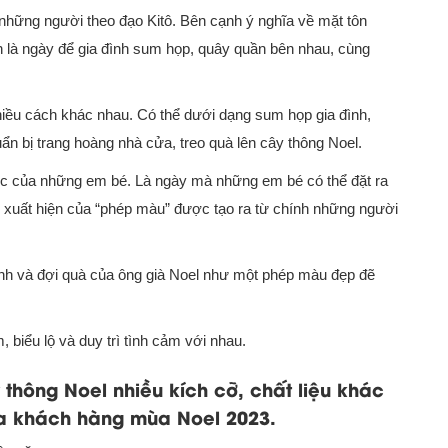
 những người theo đạo Kitô. Bên cạnh ý nghĩa về mặt tôn
n là ngày để gia đình sum họp, quây quần bên nhau, cùng
iều cách khác nhau. Có thể dưới dạng sum họp gia đình,
ẩn bị trang hoàng nhà cửa, treo quà lên cây thông Noel.
í ức của những em bé. Là ngày mà những em bé có thể đặt ra
xuất hiện của “phép màu” được tạo ra từ chính những người
inh và đợi quà của ông già Noel như một phép màu đẹp đẽ
, biểu lộ và duy trì tình cảm với nhau.
thông Noel nhiều kích cỡ, chất liệu khác
ủa khách hàng mùa Noel 2023.