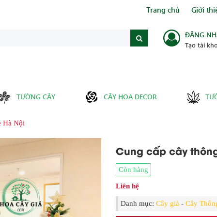
Trang chủ
Giới thi
ĐĂNG NH
Tạo tài kh
TƯỜNG CÂY
CÂY HOA DECOR
TƯ
ẻ Hà Nội
Cung cấp cây thông
Còn hàng
Liên hệ
Danh mục:
Cây giả
-
Cây Thôn