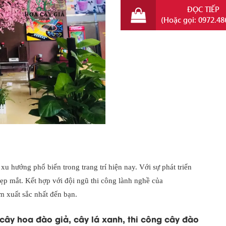
ĐỌC TIẾP
(Hoặc gọi: 0972.48
xu hướng phổ biến trong trang trí hiện nay. Với sự phát triển
đẹp mắt. Kết hợp với đội ngũ thi công lành nghề của
m xuất sắc nhất đến bạn.
cây hoa đào giả, cây lá xanh,
thi công cây đào