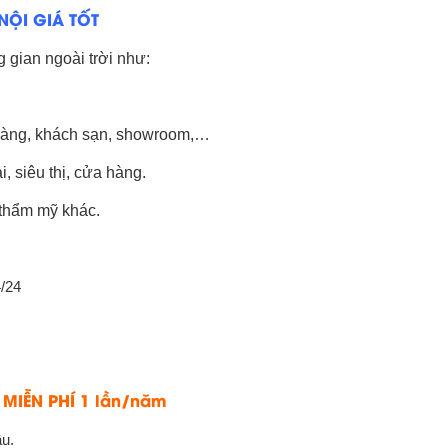
NỘI GIÁ TỐT
g gian ngoài trời như:
à hàng, khách sạn, showroom,…
, siêu thị, cửa hàng.
 thẩm mỹ khác.
4/24
MIỄN PHÍ 1 lần/năm
ả
ầu.