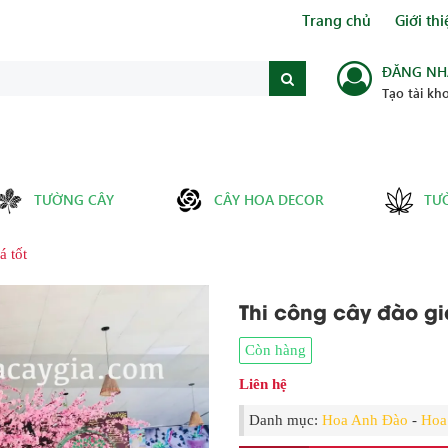
Trang chủ
Giới thi
ĐĂNG NH
Tạo tài kh
TƯỜNG CÂY
CÂY HOA DECOR
TƯ
á tốt
Thi công cây đào gi
Còn hàng
Liên hệ
Danh mục:
Hoa Anh Đào
-
Hoa