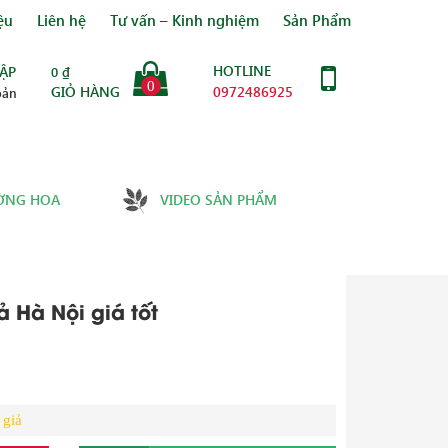
ệu
Liên hệ
Tư vấn – Kinh nghiệm
Sản Phẩm
HOTLINE
ẬP
0
₫
0
GIỎ HÀNG
0972486925
oản
ỜNG HOA
VIDEO SẢN PHẨM
ả Hà Nội giá tốt
 giả