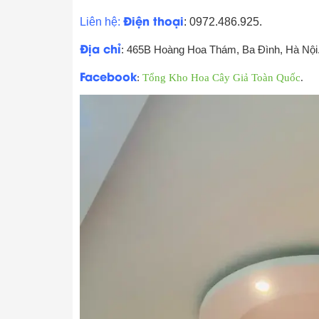
Điện thoại
Liên hệ:
: 0972.486.925.
Địa chỉ
: 465B Hoàng Hoa Thám, Ba Đình, Hà Nội
Facebook
:
Tổng Kho Hoa Cây Giả Toàn Quốc
.