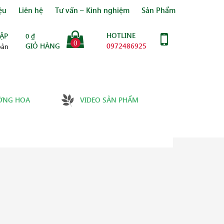
ệu
Liên hệ
Tư vấn – Kinh nghiệm
Sản Phẩm
HOTLINE
ẬP
0
₫
0
GIỎ HÀNG
0972486925
oản
ỜNG HOA
VIDEO SẢN PHẨM