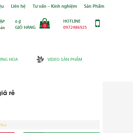
ệu
Liên hệ
Tư vấn – Kinh nghiệm
Sản Phẩm
HOTLINE
ẬP
0
₫
0
GIỎ HÀNG
0972486925
oản
ỜNG HOA
VIDEO SẢN PHẨM
iá rẻ
Hoa