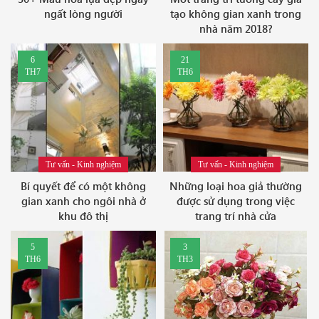
ngất lòng người
tạo không gian xanh trong
nhà năm 2018?
6
21
TH7
TH6
Tư vấn - Kinh nghiệm
Tư vấn - Kinh nghiệm
Bí quyết để có một không
Những loại hoa giả thường
gian xanh cho ngôi nhà ở
được sử dụng trong việc
khu đô thị
trang trí nhà cửa
5
3
TH6
TH3