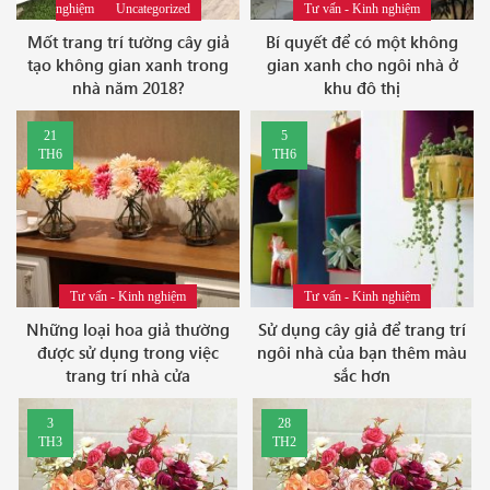
nghiệm
Uncategorized
Tư vấn - Kinh nghiệm
Mốt trang trí tường cây giả
Bí quyết để có một không
tạo không gian xanh trong
gian xanh cho ngôi nhà ở
nhà năm 2018?
khu đô thị
21
5
TH6
TH6
Tư vấn - Kinh nghiệm
Tư vấn - Kinh nghiệm
Những loại hoa giả thường
Sử dụng cây giả để trang trí
được sử dụng trong việc
ngôi nhà của bạn thêm màu
trang trí nhà cửa
sắc hơn
3
28
TH3
TH2