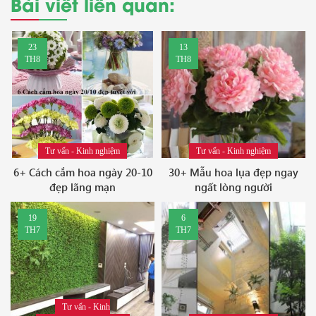
Bài viết liên quan:
23
13
TH8
TH8
Tư vấn - Kinh nghiệm
Tư vấn - Kinh nghiệm
6+ Cách cắm hoa ngày 20-10
30+ Mẫu hoa lụa đẹp ngay
đẹp lãng mạn
ngất lòng người
19
6
TH7
TH7
Tư vấn - Kinh