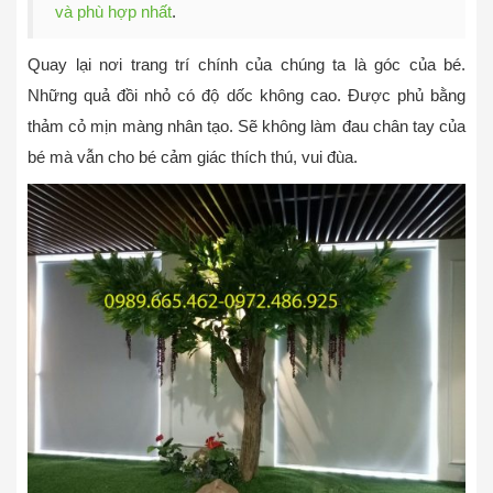
và phù hợp nhất
.
Quay lại nơi trang trí chính của chúng ta là góc của bé.
Những quả đồi nhỏ có độ dốc không cao. Được phủ bằng
thảm cỏ mịn màng nhân tạo. Sẽ không làm đau chân tay của
bé mà vẫn cho bé cảm giác thích thú, vui đùa.