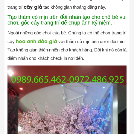
cây giả
trang trí
tạo không gian thoáng đãng này.
Tạo thảm cỏ mịn trên đồi nhân tạo cho chỗ bé vui
chơi, gốc cây trang trí để chụp ảnh kỷ niệm.
Ngoài những góc chơi của bé. Chúng ta có thể chọn trang trí
hoa anh đào giả
cây
với thảm cỏ mịn bên dưới đồi mini.
Tạo không gian thiên nhiên cho khách hàng. Đôi khi nó còn là
điểm nhấn cho khách check in nơi đến.