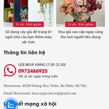
Tư vấn - Kinh nghiệm
Tư vấn - Kinh nghiệm
Sử dụng cây giả để trang trí
Hoa giả cao cấp ngày càng
ngôi nhà của bạn thêm màu
thu hút người tiêu dùng
sắc hơn
Thông tin liên hệ
GỌI MUA HÀNG (7:30-21:30)
0972486925
Tất cả các ngày trong tuần
Showroom: 465B Hoàng Hoa Thám, Ba Đình, Hà Nội.
Email Showroom: hoacaygia.decor@gmail.com
Liên kết mạng xã hội