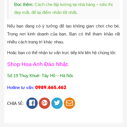
Đọc thêm:
Cách che lấp tường tại nhà hàng – siêu thị
đẹp mắt, để lại điểm nhấn tốt nhất
.
Nếu bạn đang có ý tưởng để tạo không gian chơi cho bé.
Trong nơi kinh doanh của bạn. Bạn có thể tham khảo rất
nhiều cách trang trí khác nhau.
Hoặc bạn có thể nhận tư vấn trực tiếp khi liên hệ chúng tôi:
Shop Hoa Anh Đào Nhật.
Số 19 Thuỵ Khuê- Tây Hồ – Hà Nội.
0989.665.462
Hotline tư vấn:
CHIA SẺ: