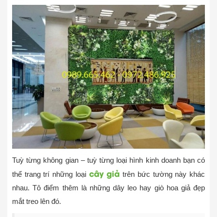
Tuỳ từng không gian – tuỳ từng loại hình kinh doanh bạn có
cây giả
thể trang trí những loại
trên bức tường này khác
nhau. Tô điểm thêm là những dây leo hay giò hoa giả đẹp
mắt treo lên đó.