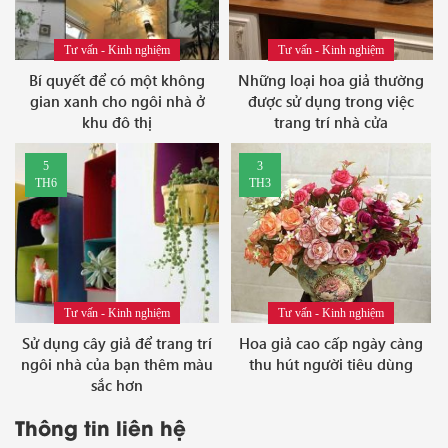
Tư vấn - Kinh nghiệm
Tư vấn - Kinh nghiệm
Bí quyết để có một không
Những loại hoa giả thường
gian xanh cho ngôi nhà ở
được sử dụng trong việc
khu đô thị
trang trí nhà cửa
5
3
TH6
TH3
Tư vấn - Kinh nghiệm
Tư vấn - Kinh nghiệm
Sử dụng cây giả để trang trí
Hoa giả cao cấp ngày càng
ngôi nhà của bạn thêm màu
thu hút người tiêu dùng
sắc hơn
Thông tin liên hệ