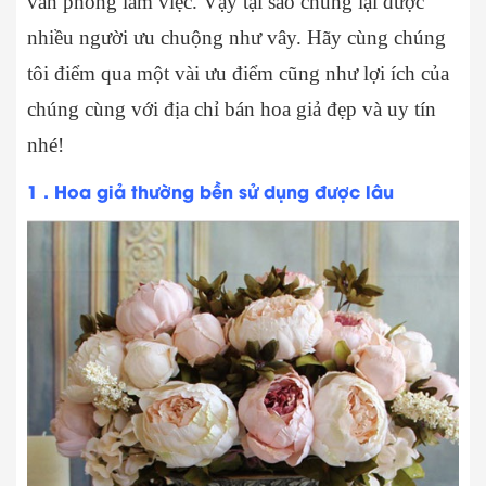
văn phòng làm việc. Vậy tại sao chúng lại được
nhiều người ưu chuộng như vây. Hãy cùng chúng
tôi điểm qua một vài ưu điểm cũng như lợi ích của
chúng cùng với địa chỉ bán hoa giả đẹp và uy tín
nhé!
1 . Hoa giả thường bền sử dụng được lâu