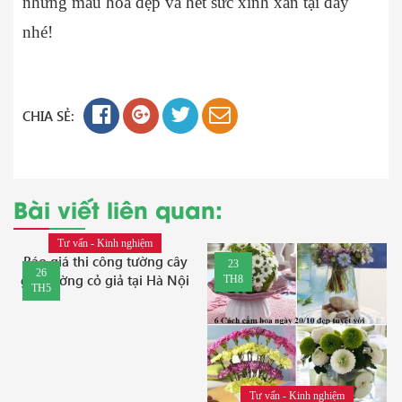
những mẫu hoa đẹp và hết sức xinh xắn tại đây
nhé!
CHIA SẺ:
Bài viết liên quan:
Tư vấn - Kinh nghiệm
Báo giá thi công tường cây
23
26
giả, tường cỏ giả tại Hà Nội
TH8
TH5
Tư vấn - Kinh nghiệm